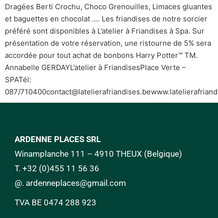
Dragées Berti Crochu, Choco Grenouilles, Limaces gluantes
et baguettes en chocolat …. Les friandises de notre sorcier
préféré sont disponibles à L’atelier à Friandises à Spa. Sur
présentation de votre réservation, une ristourne de 5% sera
accordée pour tout achat de bonbons Harry Potter™ TM.
Annabelle GERDAYL’atelier à FriandisesPlace Verte –
SPATél:
087/710400contact@latelierafriandises.bewww.latelierafriand
ARDENNE PLACES SRL
Winamplanche 111 – 4910 THEUX (Belgique)
T.
+32 (0)455 11 56 36
@.
a
rdenneplaces@gmail.com
TVA BE 0474 288 923