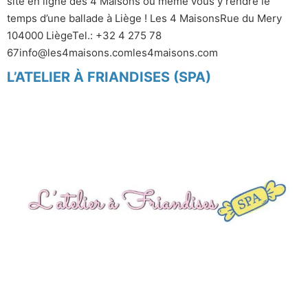
site en ligne des 4 Maisons ou même vous y rendre le
temps d’une ballade à Liège ! Les 4 MaisonsRue du Mery
104000 LiègeTel.: +32 4 275 78
67info@les4maisons.comles4maisons.com
L’ATELIER À FRIANDISES (SPA)