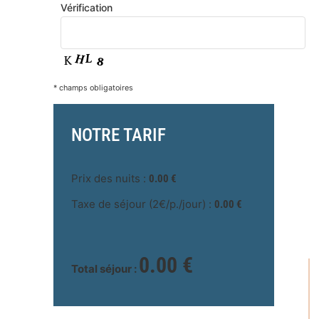
Vérification
* champs obligatoires
NOTRE TARIF
Prix des nuits :
0.00
€
Taxe de séjour (2€/p./jour) :
0.00
€
0.00
€
Total séjour :