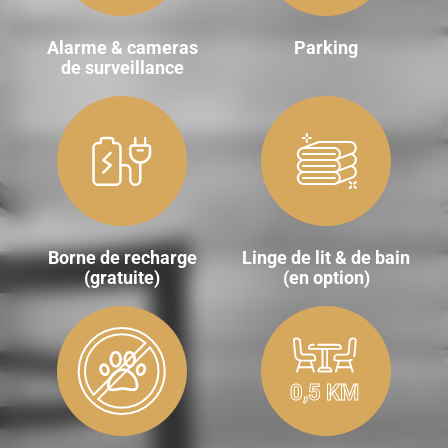
Alarme & cameras
Parking
de surveillance
Borne de recharge
Linge de lit & de bain
(gratuite)
(en option)
0,5 KM