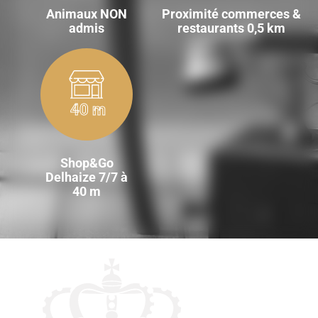
Animaux NON
Proximité commerces &
admis
restaurants 0,5 km
40 m
Shop&Go
Delhaize 7/7 à
40 m