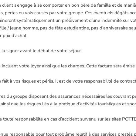
client s’engage à se comporter en bon père de famille et de manièr
s, pertes ou vols causés par votre groupe. Ces éventuels dégâts oc
raineront systématiquement un prélèvement d’une indemnité sur vot
fille / jeune homme, pas de fête estudiantine, pas d’anniversaire
r prix d’achat.
la signer avant le début de votre séjour.
tée incluant votre loyer ainsi que les charges. Cette facture ser
e fait à vos risques et périls. Il est de votre responsabilité de contra
es du groupe disposent des assurances nécessaires les couvrant pen
i que les risques liés à la pratique d’activités touristiques et sport
ute responsabilité en cas d’accident survenu sur les sites P
sponsable pour tout problème relatif à des services prestés par des 