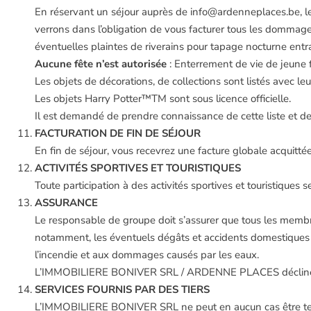
En réservant un séjour auprès de info@ardenneplaces.be, le 
verrons dans l’obligation de vous facturer tous les dommage
éventuelles plaintes de riverains pour tapage nocturne ent
Aucune fête n’est autorisée
: Enterrement de vie de jeune 
Les objets de décorations, de collections sont listés avec leu
Les objets Harry Potter™TM sont sous licence officielle.
Il est demandé de prendre connaissance de cette liste et de 
FACTURATION DE FIN DE SÉJOUR
En fin de séjour, vous recevrez une facture globale acquit
ACTIVITÉS SPORTIVES ET TOURISTIQUES
Toute participation à des activités sportives et touristiques s
ASSURANCE
Le responsable de groupe doit s’assurer que tous les membr
notamment, les éventuels dégâts et accidents domestiques ains
l’incendie et aux dommages causés par les eaux.
L’IMMOBILIERE BONIVER SRL / ARDENNE PLACES décline to
SERVICES FOURNIS PAR DES TIERS
L’IMMOBILIERE BONIVER SRL ne peut en aucun cas être tenue re