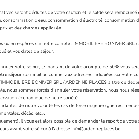
catives seront déduites de votre caution et le solde sera remboursé 
ts, consommation d’eau, consommation d’électricité, consommation d
prix et des charges appliqués.
aires ou en espèces sur notre compte : IMMOBILIERE BONIVER SR
é et vos dates de séjour.
ez annuler votre séjour, le montant de votre acompte de 50% vous se
otre séjour
(par mail ou courrier aux adresses indiquées sur votre con
 par l’IMMOBILIERE BONIVER SRL / ARDENNE PLACES à titre de dé
nté, nous sommes forcés d’annuler votre réservation, nous nous ré
éservation économique de notre société.
antes de notre volonté les cas de force majeure (guerres, menaces 
entales, décès, etc.).
ement), il vous est alors possible de demander le report de votre s
jours avant votre séjour à l’adresse info@ardenneplaces.be.