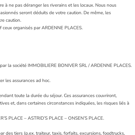
e à ne pas déranger les riverains et les locaux. Nous nous
casionnés seront déduits de votre caution. De même, les
re caution.
 sauf ceux organisés par ARDENNE PLACES.
a émise par la société IMMOBILIERE BONIVER SRL / ARDENNE PLACES.
cter les assurances ad hoc.
dant toute la durée du séjour. Ces assurances couvriront,
ives et, dans certaines circonstances indiquées, les risques liés à
OTTER’S PLACE – ASTRID’S PLACE – ONSEN’S PLACE.
tiers (p.ex. traiteur, taxis, forfaits, excursions, foodtrucks,