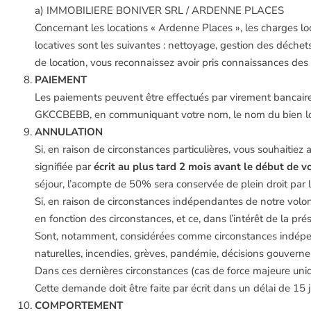
a) IMMOBILIERE BONIVER SRL / ARDENNE PLACES
Concernant les locations « Ardenne Places », les charges lo
locatives sont les suivantes : nettoyage, gestion des déche
de location, vous reconnaissez avoir pris connaissances des 
PAIEMENT
Les paiements peuvent être effectués par virement banc
GKCCBEBB, en communiquant votre nom, le nom du bien lou
ANNULATION
Si, en raison de circonstances particulières, vous souhaiti
signifiée par
écrit au plus tard 2 mois avant le début de v
séjour, l’acompte de 50% sera conservée de plein droit
Si, en raison de circonstances indépendantes de notre volo
en fonction des circonstances, et ce, dans l’intérêt de la pr
Sont, notamment, considérées comme circonstances indépend
naturelles, incendies, grèves, pandémie, décisions gouvernem
Dans ces dernières circonstances (cas de force majeure uniqu
Cette demande doit être faite par écrit dans un délai de 15 
COMPORTEMENT