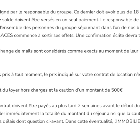
signé par le responsable du groupe. Ce dernier doit avoir plus de 1
e solde doivent être versés en un seul paiement. Le responsable de
r l’ensemble des personnes du groupe séjournant dans l’un de nos bi
 commence à sortir ses effets. Une confirmation écrite devra to
ou échange de mails sont considérés comme exacts au moment de leur 
rix à tout moment, le prix indiqué sur votre contrat de location n’e
du loyer hors charges et la caution d’un montant de 500€
ontrat doivent être payés au plus tard 2 semaines avant le début du 
 immédiatement la totalité du montant du séjour ainsi que la cauti
s les délais dont question ci-avant. Dans cette éventualité, l’I