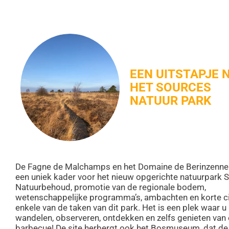
EEN UITSTAPJE 
HET SOURCES
NATUUR PARK
De Fagne de Malchamps en het Domaine de Berinzenn
een uniek kader voor het nieuw opgerichte natuurpark 
Natuurbehoud, promotie van de regionale bodem,
wetenschappelijke programma’s, ambachten en korte cir
enkele van de taken van dit park. Het is een plek waar u
wandelen, observeren, ontdekken en zelfs genieten van
barbecue! De site herbergt ook het Bosmuseum, dat de r