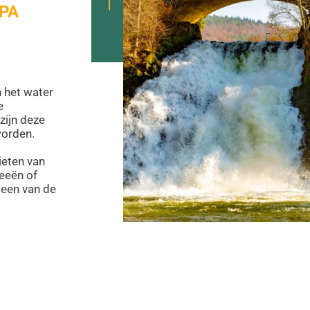
PA
 het water
e
zijn deze
orden.
ieten van
weeën of
 een van de