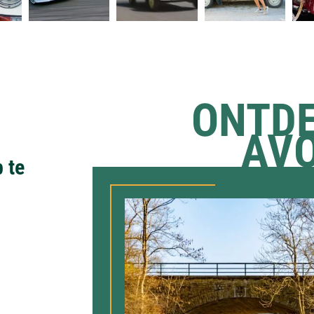
ONTDE
AV
p te