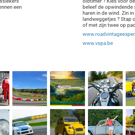
assiekers
oldtimer ? Kies voor d
dennen een
beleef de opwindende s
haren in de wind. Zin i
landweggetjes ? Stap o
of met zijn twee op pa
www.roadvintageexper
www.vspa.be