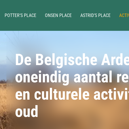
POTTER’S PLACE
ONSEN PLACE
ASTRID’S PLACE
ACTI
De Belgische Ard
oneindig aantal re
en culturele activ
oud