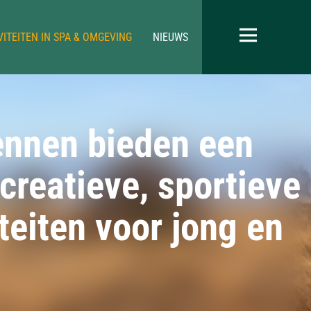
VITEITEN IN SPA & OMGEVING
NIEUWS
ennen bieden een
creatieve, sportieve
iteiten voor jong en