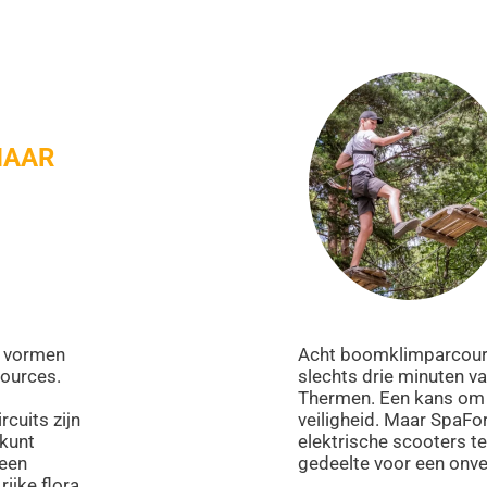
NAAR
e vormen
Acht boomklimparcours
Sources.
slechts drie minuten v
Thermen. Een kans om t
cuits zijn
veiligheid. Maar SpaFo
 kunt
elektrische scooters te
 een
gedeelte voor een onve
ijke flora