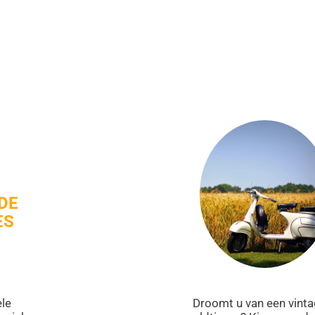
DE
ES
ele
Droomt u van een vinta